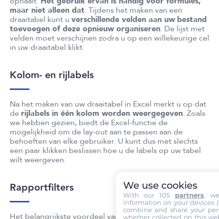
ophaalt.
Het gebruik ervan is handig voor formules,
maar niet alleen dat
. Tijdens het maken van een
draaitabel kunt u
verschillende velden aan uw
bestand
toevoegen of deze opnieuw organiseren
. De lijst met
velden moet verschijnen zodra u op een willekeurige cel
in uw draaitabel klikt.
Kolom- en rijlabels
Na het maken van uw draaitabel in Excel merkt u op dat
de
rijlabels in één kolom worden weergegeven
. Zoals
we hebben gezien, biedt de Excel-functie de
mogelijkheid om de lay-out aan te passen aan de
behoeften van elke gebruiker. U kunt dus met slechts
een paar klikken beslissen hoe u de labels op uw tabel
wilt weergeven.
We use cookies
Rapportfilters
With our 105
partners
, w
information on your devices (co
combine and share your pers
Het belangrijkste voordeel van draaitabels is het
whether collected on this web