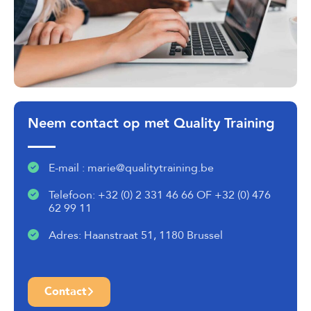
Neem contact op met Quality Training
E-mail : marie@qualitytraining.be
Telefoon: +32 (0) 2 331 46 66 OF +32 (0) 476
62 99 11
Adres: Haanstraat 51, 1180 Brussel
Contact