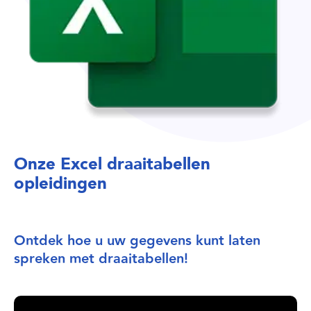
Onze Excel draaitabellen
opleidingen
Ontdek hoe u uw gegevens kunt laten
spreken met draaitabellen!