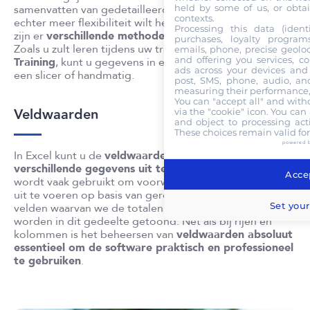
held by some of us, or obtai
samenvatten van gedetailleerde
gegevenssets
. Als u
contexts.
echter meer flexibiliteit wilt hebben in uw gegevens,
Processing this data (identi
zijn er
verschillende methoden voor dataverwerking
.
purchases, loyalty program
Zoals u zult leren tijdens uw training bij
Quality
emails, phone, precise geoloc
and offering you services, c
Training
, kunt u gegevens in een draaitabel filteren met
ads across your devices and 
een slicer of handmatig.
post, SMS, phone, audio, and
measuring their performance,
You can "accept all" and with
Veldwaarden
via the "cookie" icon
. You can 
and object to processing acti
These choices remain valid fo
powered 
In Excel kunt u de
veldwaarden gebruiken om
verschillende gegevens uit te halen
. Deze functie
Accep
wordt vaak gebruikt om voorwaardelijke berekeningen
uit te voeren op basis van gerelateerde datatypes. De
Set your
velden waarvan we de totalen willen weergeven,
worden in dit gedeelte getoond. Net als bij rijen en
kolommen is het beheersen van
veldwaarden absoluut
essentieel om de software praktisch en professioneel
te gebruiken
.