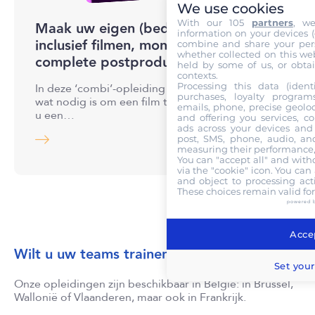
We use cookies
With our 105
partners
, w
Maak uw eigen (bedrijfs-)film,
information on your devices (co
inclusief filmen, monteren en de
combine and share your pers
whether collected on this web
complete postproductie
held by some of us, or obtai
contexts.
Processing this data (identi
In deze ‘combi’-opleiding komt alles aan bod
purchases, loyalty program
wat nodig is om een film te maken. U leert hoe
emails, phone, precise geoloc
u een…
and offering you services, c
ads across your devices and 
post, SMS, phone, audio, and
measuring their performance,
You can "accept all" and with
via the "cookie" icon
. You can 
and object to processing acti
These choices remain valid fo
powered 
Accep
Wilt u uw teams trainen?
Set your
Onze opleidingen zijn beschikbaar in België: in Brussel,
Wallonië of Vlaanderen, maar ook in Frankrijk.