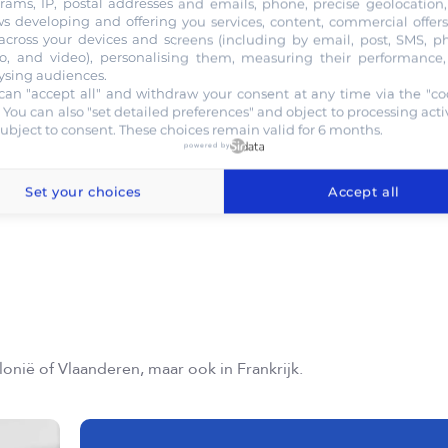
rams, IP, postal addresses and emails, phone, precise geolocation, 
ws developing and offering you services, content, commercial offer
V
across your devices and screens (including by email, post, SMS, p
(
o, and video), personalising them, measuring their performance
en
ysing audiences.
c
can "accept all" and withdraw your consent at any time via the "co
v
. You can also "set detailed preferences" and object to processing activ
subject to consent. These choices remain valid for 6 months.
powered by
Set your choices
Accept all
lonië of Vlaanderen, maar ook in Frankrijk.