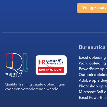
Vraag nu adv
Bureautica
Excel opleiding
Word opleiding
PowerPoint opl
Outlook opleid
Adobe opleidin
Quality Training : agile opleidingen
Photoshop ople
voor een veranderende wereld!
Microsoft 365 o
Excel PowerBI o