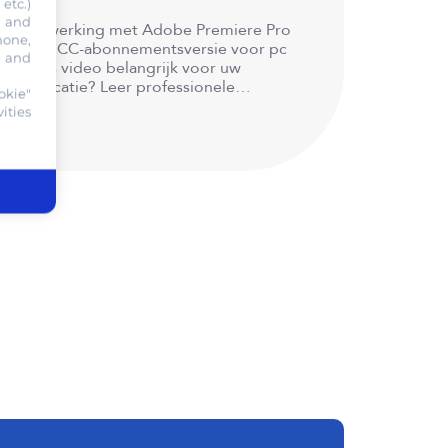
etc.)
s and
ideobewerking met Adobe Premiere Pro
hone,
betaalde CC-abonnementsversie voor pc
, and
 Mac) Is video belangrijk voor uw
ommunicatie? Leer professionele
okie"
ideobewerking…
ities