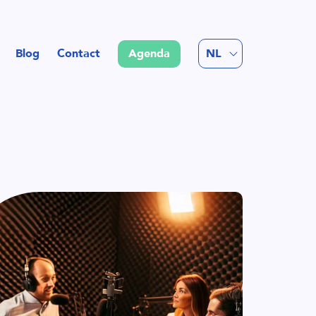
EN
Blog
Contact
Agenda
NL
FR