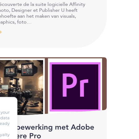
couverte de la suite logicielle Affinity
oto, Designer et Publisher U heeft
hoefte aan het maken van visuals,
raphics, foto…
 your
 data
ready
ideobewerking met Adobe
remiere Pro
yalty