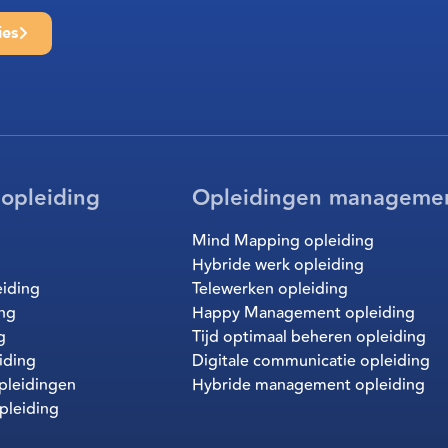
ies
 opleiding
Opleidingen manageme
Mind Mapping opleiding
Hybride werk opleiding
eiding
Telewerken opleiding
ing
Happy Management opleiding
g
Tijd optimaal beheren opleiding
iding
Digitale communicatie opleiding
pleidingen
Hybride management opleiding
pleiding