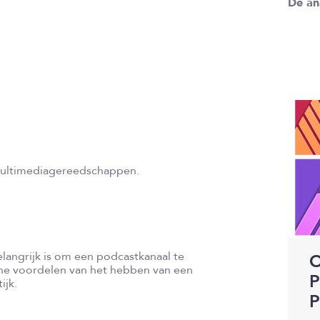
De an
 multimediagereedschappen.
O
langrijk is om een podcastkanaal te
che voordelen van het hebben van een
P
ijk.
P