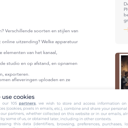
Dé
Ph
be
g
 Verschillende soorten en stijlen van
t online uitzending? Welke apparatuur
le elementen van het kanaal,
 de studio en op afstand, en opnamen
n, exporteren.
omen afleveringen uploaden en ze
 use cookies
h our 105
partners
, we wish to store and access information on
ces (cookies, pixels in emails, etc.), combine and share your personal
 our partners, whether collected on this website or in our emails, al
V
 by some of us, or obtained later, including in other contexts.
P
essing this data (identifiers, browsing, preferences, purchases, lo