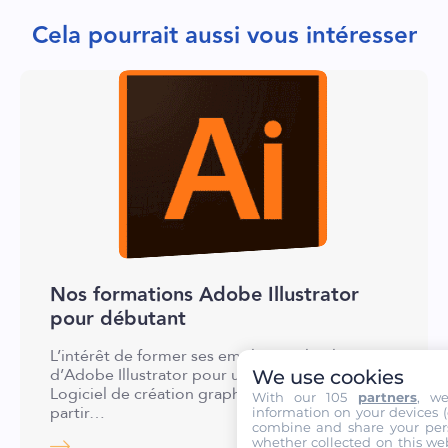
Cela pourrait aussi vous intéresser
Nos formations Adobe Illustrator
pour débutant
L’intérêt de former ses employés à l’utilisation
d’Adobe Illustrator pour une entreprise ?
We use cookies
Logiciel de création graphique développé à
With our 105
partners
, w
partir…
information on your devices (co
combine and share your pers
whether collected on this web