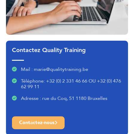
Contactez Quality Training
Mail : marie@qualitytraining.be
Téléphone: +32 (0) 2 331 46 66 OU +32 (0) 476
62 99 11
Adresse : rue du Coq, 51 1180 Bruxelles
Contactez-nous