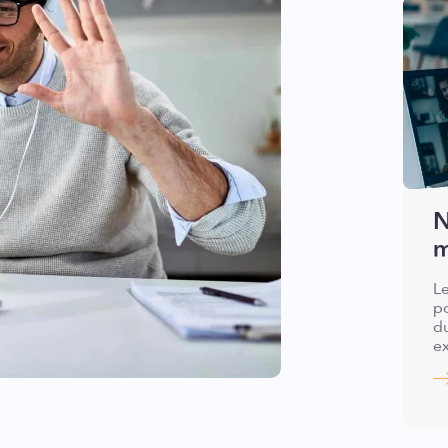
N
m
Le
po
du
e