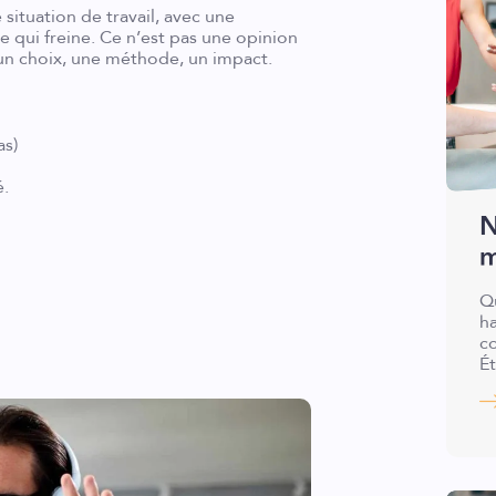
situation de travail, avec une
ce qui freine. Ce n’est pas une opinion
un choix, une méthode, un impact.
as)
é.
N
m
Q
h
co
Ét
fa
ép
et
un
mo