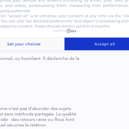
across your devices and screens (including by email, post, SMS, p
formulez.”
o, and video), personalising them, measuring their performance
on à prendre. Ajoutez une
ysing audiences.
can "accept all" and withdraw your consent at any time via the "co
. You can also "set detailed preferences" and object to processing activ
subject to consent. These choices remain valid for 6 months.
powered by
Set your choices
Accept all
onnel, ou humiliant. Il déclenche de la
lème n’est pas d’aborder des sujets
re et sans méthode partagée. La qualité
le : des retours rares ou flous font
el sécurise la relation.