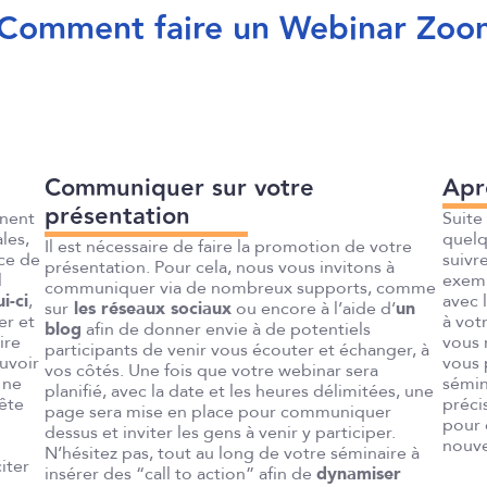
Comment faire un Webinar Zoo
Communiquer sur votre
Apr
présentation
inent
Suite
les,
quelq
Il est nécessaire de faire la promotion de votre
ace de
suivr
présentation. Pour cela, nous vous invitons à
l
exem
communiquer via de nombreux supports, comme
i-ci
,
avec 
sur
les réseaux sociaux
ou encore à l’aide d’
un
er et
à vot
blog
afin de donner envie à de potentiels
ire
vous 
participants de venir vous écouter et échanger, à
uvoir
vous 
vos côtés. Une fois que votre webinar sera
 ne
sémin
planifié, avec la date et les heures délimitées, une
tête
préci
page sera mise en place pour communiquer
pour 
dessus et inviter les gens à venir y participer.
nouv
N’hésitez pas, tout au long de votre séminaire à
iter
insérer des “call to action” afin de
dynamiser