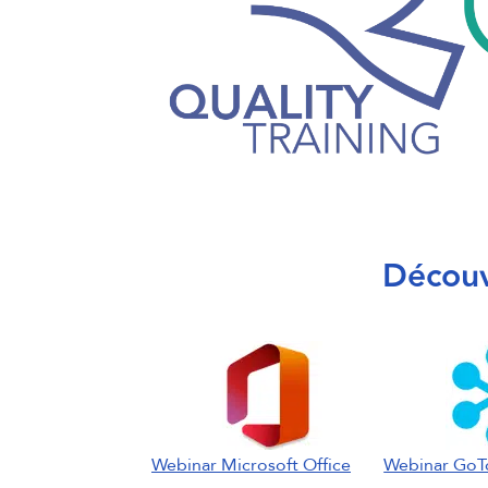
Découv
Webinar Microsoft Office
Webinar GoT