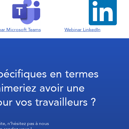
ar Microsoft Teams
Webinar LinkedIn
pécifiques en termes
imeriez avoir une
r vos travailleurs ?
ite, n’hésitez pas à nous