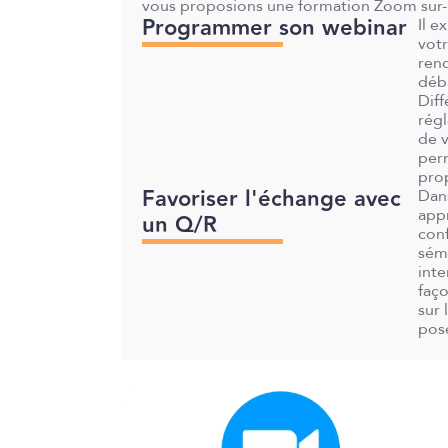
vous proposions une formation Zoom sur-
Programmer son webinar
Il e
votr
rend
déb
Diff
régl
de v
perm
prop
Favoriser l'échange avec
Dans
appr
un Q/R
con
sémi
inte
faço
sur 
pose