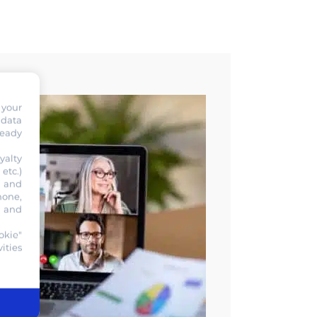
 your
 data
ready
yalty
etc.)
s and
hone,
, and
okie"
ities