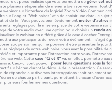
mesure et personnalisée qui vous permettra de
gérer cet out
xiste plusieurs étapes afin de mener à bien son webinar. Tout 
e webinar sur l’interface du logiciel Zoom Vidéo Communicatio
re sur l’onglet “Webinaires” afin de choisir une date, le sujet
ut et de fin. Vous pouvez bien évidemmen
t inviter d’autres 
érents réglages pour la mise en place de votre webinaire sont
age de votre audio avec une option pour choisir un
rendu en 
isualiser le webinar en différé grâce à la case à cocher “enre
ettra aux participants de revoir votre événement. Il s’agit é
oser aux personnes qui ne pouvaient être présentes le jour J
 les réglages de votre webinaire, vous avez la possibilité de 
éciée et importante pour l’interaction entre vous, l’intervenan
férence web. Cette
case “Q et R”
va, en effet, permettre aux 
naire. Ceux-ci vont pouvoir
poser leurs questions sous la f
ractif sur l’écran durant le déroulé de la présentation. Ce sera 
n de répondre aux diverses interrogations : soit oralement soi
l’écran de chaque participant, permettant à chacun d’avoir ac
r plusieurs fois les mêmes questions.