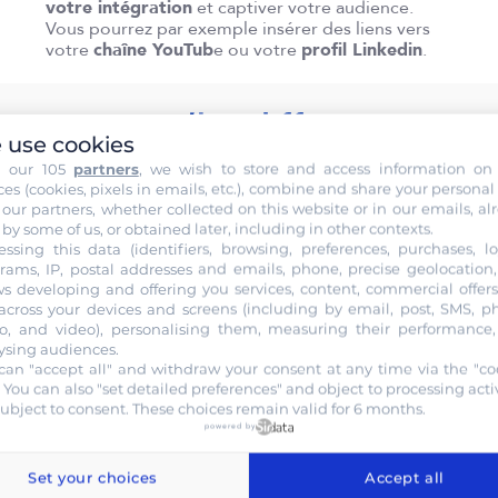
votre intégration
et captiver votre audience.
Vous pourrez par exemple insérer des liens vers
votre
chaîne YouTub
e ou votre
profil Linkedin
.
 Zoom : quelles différences ?
 use cookies
h our 105
partners
, we wish to store and access information on
ces (cookies, pixels in emails, etc.), combine and share your personal
 our partners, whether collected on this website or in our emails, al
nte : quelle est la véritable
 by some of us, or obtained later, including in other contexts.
ebinaire. Il y a de nombreuses
essing this data (identifiers, browsing, preferences, purchases, lo
pacité
. Là où une réunion
rams, IP, postal addresses and emails, phone, precise geolocation, 
sonnes sur la même
ws developing and offering you services, content, commercial offer
squ’à réunir 10 000
across your devices and screens (including by email, post, SMS, p
o, and video), personalising them, measuring their performance
ysing audiences.
n peut permettre à tous les
can "accept all" and withdraw your consent at any time via the "co
inaire lui s’axe autour de
. You can also "set detailed preferences" and object to processing activ
our d’eux que s’articule tout le
subject to consent. These choices remain valid for 6 months.
nses
est seulement disponible
powered by
x participants d’échanger et
Set your choices
Accept all