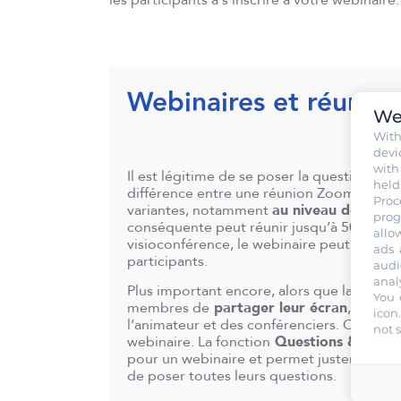
les participants à s’inscrire à votre webinaire.
Webinaires et réunion
We
Wit
devi
with
Il est légitime de se poser la question suiva
held
différence entre une réunion Zoom et un w
Proc
variantes, notamment
au niveau de la ca
prog
conséquente peut réunir jusqu’à 500 per
allo
visioconférence, le webinaire peut aller ju
ads 
participants.
audi
anal
Plus important encore, alors que la réunio
You 
membres de
partager leur écran
, le web
icon
l’animateur et des conférenciers. C’est aut
not 
webinaire. La fonction
Questions & Répo
pour un webinaire et permet justement au
de poser toutes leurs questions.