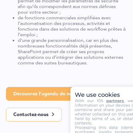
permet de modifier les paramètres de sécurité
afin qu’ils correspondent aux normes définies
pour votre secteur ;
de fonctions commerciales simplifiées avec
l’automatisation des processus, activités et
fonctions dans des solutions de workflow prêtes à
l’emploi ;
d’une grande personnalisation, car en plus des
nombreuses fonctionnalités déjà présentes,
SharePoint permet de créer ses propres
applications ou d’intégrer des solutions externes
comme des suites bureautiques.
Découvrez l’agenda de nos formations
We use cookies
With our 105
partners
, w
information on your devices (co
combine and share your pers
Contactez-nous
whether collected on this web
held by some of us, or obtai
contexts.
Processing this data (identi
purchases, loyalty program