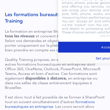
emails, phone, precise geoloc
and offering you services, c
ads across your devices and 
Les formations bureautiques de Quality
post, SMS, phone, audio, and
measuring their performance,
Training
You can "accept all" and with
via the "cookie" icon
. You can 
and object to processing acti
La formation en entreprise SharePoint est accessible
à
These choices remain valid fo
tous les niveaux
et convient
à toutes les activités
.
powered 
Selon vos demandes et objectifs, les cours pourront
porter uniquement sur la plateforme collaborative ou
Accep
bien prendre en compte ses différentes intégrations.
Set your
Quality Training propose, en effet, de nombreuses
autres formations bureautiques en entreprise dont
Office 365, OneNote, Outlook, PowerPoint, Microsoft
Teams, Access et bien d’autres. Ces formations sont
également
disponibles à distance,
en entreprise ou
dans nos salles de classe entièrement équipées à
Bruxelles.
Il est donc tout à fait possible de se former à SharePoint
tout en suivant simultanément d’autres
formations
bureautiques en entreprise
. Les cours seront alors