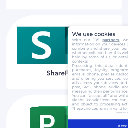
We use cookies
With our 105
partners
, w
information on your devices (co
combine and share your pers
whether collected on this web
held by some of us, or obtai
contexts.
Processing this data (identi
purchases, loyalty program
SharePoint
emails, phone, precise geoloc
and offering you services, c
ads across your devices and 
post, SMS, phone, audio, and
measuring their performance,
You can "accept all" and with
via the "cookie" icon
. You can 
and object to processing acti
These choices remain valid fo
powered 
Accep