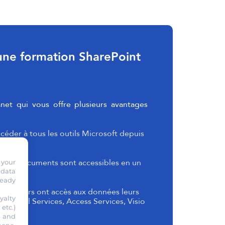
une formation SharePoint
anet qui vous offre plusieurs avantages
céder à tous les outils Microsoft depuis
s vos documents sont accessibles en un
 your
 data
ready
laborateurs ont accès aux données leurs
yalty
à Excell Services, Access Services, Visio
etc.)
s and