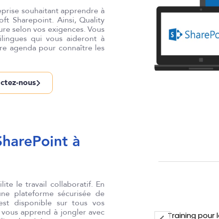
eprise souhaitant apprendre à
oft Sharepoint. Ainsi, Quality
ure selon vos exigences. Vous
ilingues qui vous aideront à
re agenda pour connaître les
ctez-nous
SharePoint à
n Verbeeck
Mari
te le travail collaboratif. En
 une plateforme sécurisée de
 est disponible sur tous vos
n vous apprend à jongler avec
 vivement Quality Training pour le
Préparation 