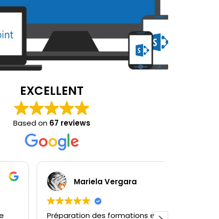
EXCELLENT
Based on
67 reviews
ela Vergara
Dim
des formations en amont, suivi et
En tant que