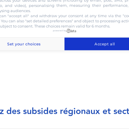
across your devices and screens (including by email, post, SMS, p
Création de site : des templates vous so
o, and video), personalising them, measuring their performance
votre site.
ysing audiences.
can "accept all" and withdraw your consent at any time via the "co
Système d’information : Sharepoint vou
. You can also "set detailed preferences" and object to processing activ
outil de recherche. Vos collaborateurs 
subject to consent. These choices remain valid for 6 months.
sont nécessaires.
powered by
Set your choices
Accept all
z des subsides régionaux et sect