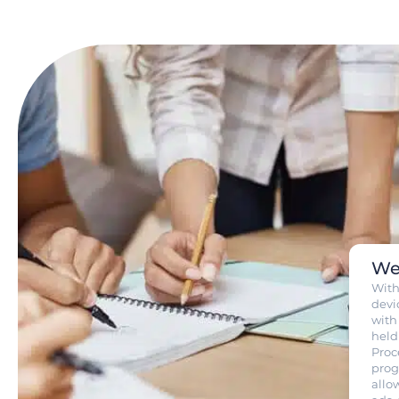
We
Wit
devi
with
held
Proc
prog
allo