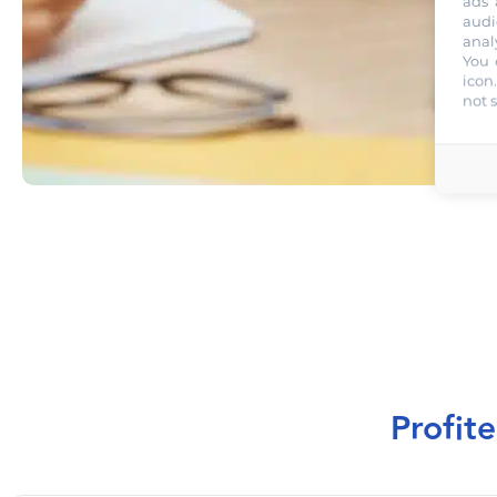
ads 
audi
anal
You 
icon
not 
Profite