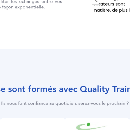
iliter les échanges entre vos
 formations. Les formateurs sont
dispenses d'
e façon exponentielle.
 et experts en la matière, de plus la
ravis et les
jours au rdv.
 se sont formés avec Quality Trai
Ils nous font confiance au quotidien, serez-vous le prochain ?