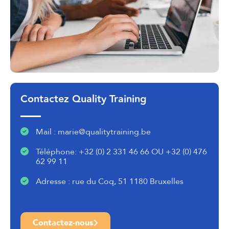
Contactez Quality Training
Mail : marie@qualitytraining.be
Téléphone: +32 (0) 2 331 46 66 OU +32 (0) 476
62 99 11
Adresse : rue du Coq, 51 1180 Bruxelles
Contactez-nous