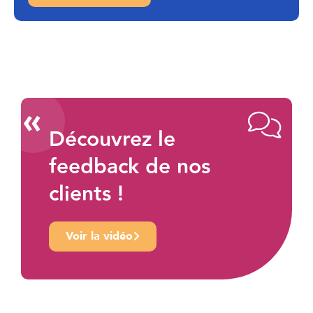
«
Découvrez le
feedback de nos
clients !
Voir la vidéo