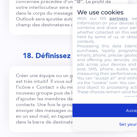
concernée précédée d’un “@”. Le profil de
votre interlocuteur sera mis en surbrillance
We use cookies
dans le corps du message et son adresse mail
Outlook sera ajoutée automatiquement dans le
With our 105
partners
, w
information on your devices (co
champ des destinataires de l’envoi.
combine and share your pers
whether collected on this web
held by some of us, or obtai
contexts.
Processing this data (identi
purchases, loyalty program
18. Définissez des équipes
emails, phone, precise geoloc
and offering you services, c
ads across your devices and 
post, SMS, phone, audio, and
measuring their performance,
Créer une équipe ou un groupe sur Outlook
You can "accept all" and with
est très intuitif. Il vous suffit de cliquer sur
via the "cookie" icon
. You can 
l’icône « Contact » du menu, de sélectionner
and object to processing acti
These choices remain valid fo
nouveau groupe puis de le nommer et
powered 
d’ajouter les membres depuis votre carnet de
contacts. Une fois le groupe créé, vous pourrez
envoyer des messages ou inviter toute l’équipe
Accep
en un seul mail, en tapant le nom du groupe
dans la barre de destinataire.
Set your