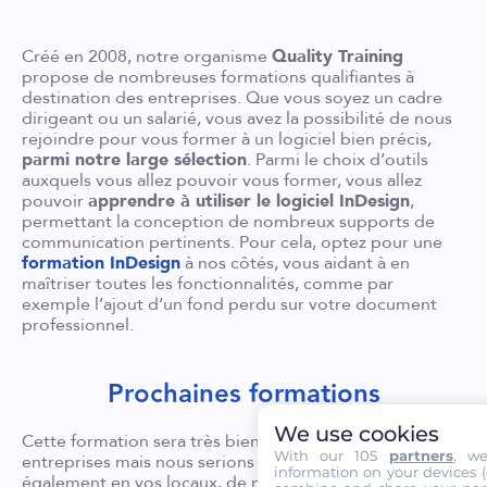
Créé en 2008, notre organisme
Quality Training
propose de nombreuses formations qualifiantes à
destination des entreprises. Que vous soyez un cadre
dirigeant ou un salarié, vous avez la possibilité de nous
rejoindre pour vous former à un logiciel bien précis,
parmi notre large sélection
. Parmi le choix d’outils
auxquels vous allez pouvoir vous former, vous allez
pouvoir
apprendre à utiliser le logiciel InDesign
,
permettant la conception de nombreux supports de
communication pertinents. Pour cela, optez pour une
formation InDesign
à nos côtés, vous aidant à en
maîtriser toutes les fonctionnalités, comme par
exemple l’ajout d’un fond perdu sur votre document
professionnel.
Prochaines formations
We use cookies
Cette formation sera très bientôt programmée en inter-
With our 105
partners
, w
entreprises mais nous serions ravis de l’organiser
information on your devices (co
également en vos locaux, de manière personnalisée