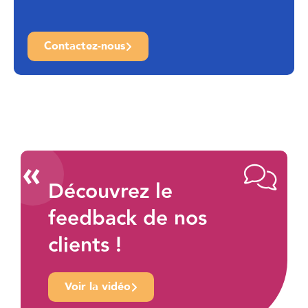
Contactez-nous
«
Découvrez le
feedback de nos
clients !
Voir la vidéo