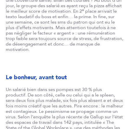
une couverture santé). Bilan des courses ? Au bout d’un
jour, le groupe des salarié.es ayant reçu la pizza affichait
e
le meilleur score de motivation. En 2
place arrivait le
texto laudatif du boss et enfin… la prime. In fine, sur
une semaine, ce sont les sms du patron qui ont eu le
plus d’effets motivants. Mais attention toutefois à ne
pas négliger le facteur « argent » : une rémunération
trop faible sera toujours source de stress, de frustration,
de désengagement et donc… de manque de
motivation.
Le bonheur, avant tout
Un salarié bien dans ses pompes est 30 % plus
productif. De son côté, celle ou celui qui a le spleen,
sera deux fois plus malade, six fois plus absent.e et deux
fois moins créatif que les autres. Pire encore : le malheur
est contagieux. Le pessimisme se propage comme un
virus. Selon l’enquête la plus récente de Gallup sur l’état
des espaces de travail dans 142 pays, intitulée « The
State of the Global Workplace », une des méthodes les