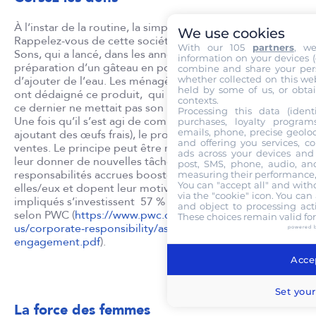
À l’instar de la routine, la simplicité tue la motivation.
We use cookies
Rappelez-vous de cette société américaine, P.Duff &
With our 105
partners
, w
Sons, qui a lancé, dans les années 1940, la 1ʳᵉ
information on your devices (co
préparation d’un gâteau en poudre, à laquelle il suffisait
combine and share your pers
whether collected on this web
d’ajouter de l’eau. Les ménagères (cible de la société)
held by some of us, or obtai
ont dédaigné ce produit, qui a fait un flop. Trop simple,
contexts.
ce dernier ne mettait pas son utilisateur/trice en valeur.
Processing this data (identi
Une fois qu’il s’est agi de compliquer l’affaire (en y
purchases, loyalty program
emails, phone, precise geoloc
ajoutant des œufs frais), le produit a bondi dans les
and offering you services, c
ventes. Le principe peut être rapporté aux salarié.es :
ads across your devices and 
leur donner de nouvelles tâches plus complexes et des
post, SMS, phone, audio, and
responsabilités accrues boostent leur confiance en
measuring their performance,
You can "accept all" and with
elles/eux et dopent leur motivation. Les employés
via the "cookie" icon
. You can 
impliqués s’investissent 57 % fois plus dans leur travail,
and object to processing acti
selon PWC (
https://www.pwc.com/us/en/about-
These choices remain valid fo
us/corporate-responsibility/assets/pwc-employee-
powered 
engagement.pdf
).
Accep
Set your
La force des femmes