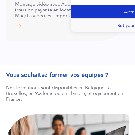
Montage vidéo avec Adobe Premiere Pro
((version payante en location CC pour PC et
Accep
Mac) La vidéo est importante pour…
Set your
Vous souhaitez former vos équipes ?
Nos formations sont disponibles en Belgique : à
Bruxelles, en Wallonie ou en Flandre, et également en
France.