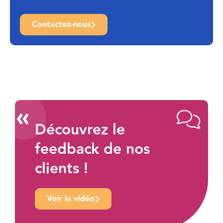
Contactez-nous
«
Découvrez le
feedback de nos
clients !
Voir la vidéo