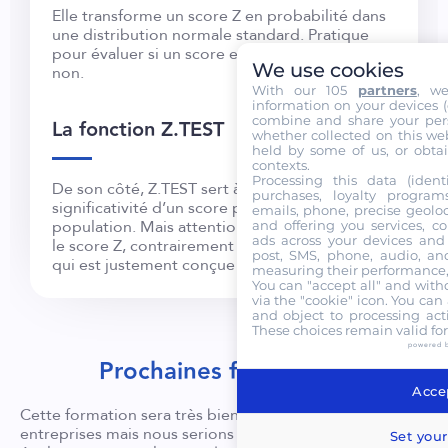
Elle transforme un score Z en probabilité dans
une distribution normale standard. Pratique
pour évaluer si un score est exceptionnel ou
We use cookies
non.
With our 105
partners
, w
information on your devices (co
combine and share your pers
La fonction Z.TEST
whether collected on this web
held by some of us, or obtai
contexts.
Processing this data (identi
De son côté, Z.TEST sert à tester la
purchases, loyalty program
significativité d’un score par rapport à une
emails, phone, precise geoloc
population. Mais attention ; elle ne calcule pas
and offering you services, c
ads across your devices and 
le score Z, contrairement à CENTREE.REDUITE,
post, SMS, phone, audio, and
qui est justement conçue pour ça.
measuring their performance,
You can "accept all" and with
via the "cookie" icon
. You can 
and object to processing acti
These choices remain valid fo
powered 
Prochaines formations
Accep
Cette formation sera très bientôt programmée en inter-
entreprises mais nous serions ravis de l’organiser
Set your