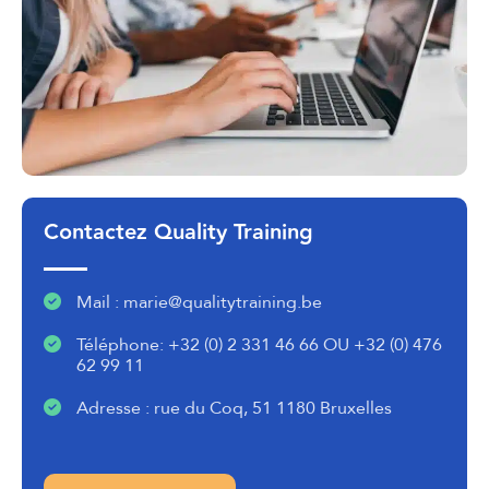
Contactez Quality Training
Mail : marie@qualitytraining.be
Téléphone: +32 (0) 2 331 46 66 OU +32 (0) 476
62 99 11
Adresse : rue du Coq, 51 1180 Bruxelles