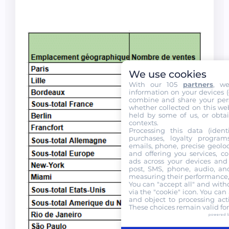
We use cookies
With our 105
partners
, w
information on your devices (co
combine and share your pers
whether collected on this web
held by some of us, or obtai
contexts.
Processing this data (identi
purchases, loyalty program
emails, phone, precise geoloc
and offering you services, c
ads across your devices and 
post, SMS, phone, audio, and
measuring their performance,
You can "accept all" and with
via the "cookie" icon
. You can 
and object to processing acti
These choices remain valid fo
powered 