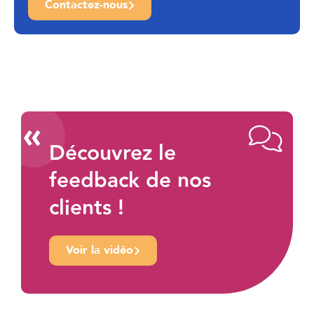
Contactez-nous
«
Découvrez le
feedback de nos
clients !
Voir la vidéo