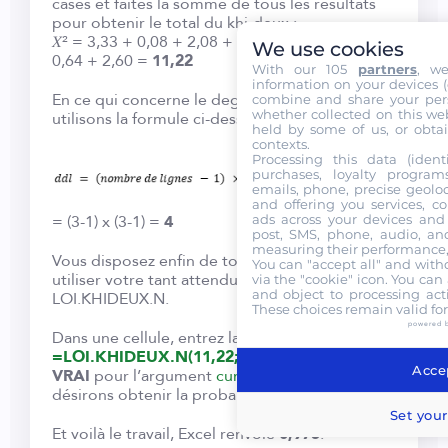
cases et faites la somme de tous les résultats
pour obtenir le total du khi-deux :
𝑋² = 3,33 + 0,08 + 2,08 + 1 + 0,82 + 0 + 0,67 +
We use cookies
0,64 + 2,60 =
11,22
With our 105
partners
, w
information on your devices (co
En ce qui concerne le degrés de liberté,
combine and share your pers
whether collected on this web
utilisons la formule ci-dessous :
held by some of us, or obtai
contexts.
Processing this data (identi
purchases, loyalty program
emails, phone, precise geoloc
and offering you services, c
= (3-1) x (3-1) =
4
ads across your devices and 
post, SMS, phone, audio, and
measuring their performance,
Vous disposez enfin de tous les éléments pour
You can "accept all" and with
utiliser votre tant attendue fonction
via the "cookie" icon
. You can 
and object to processing acti
LOI.KHIDEUX.N.
These choices remain valid fo
powered 
Dans une cellule, entrez la syntaxe suivante :
=LOI.KHIDEUX.N(11,22;4;VRAI)
. Ici, on utilise
Accep
VRAI
pour l’argument
cumulative
car nous
désirons obtenir la probabilité cumulée.
Set your
Et voilà le travail, Excel renvoie
0,975
.