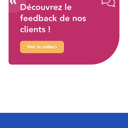
«
Découvrez le
feedback de nos
clients !
Voir la vidéo