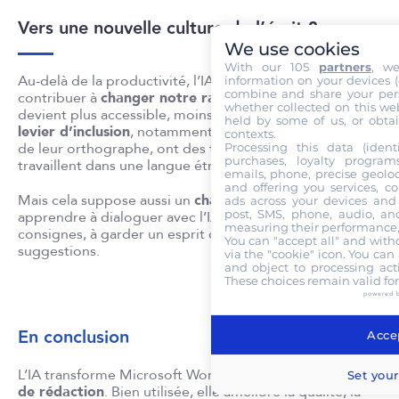
Vers une nouvelle culture de l’écrit ?
We use cookies
With our 105
partners
, w
Au-delà de la productivité, l’IA dans Word pourrait
information on your devices (co
combine and share your pers
contribuer à
changer notre rapport à l’écrit
. Rédiger
whether collected on this web
devient plus accessible, moins intimidant. C’est un
held by some of us, or obtai
levier d’inclusion
, notamment pour ceux qui doutent
contexts.
de leur orthographe, ont des troubles DYS ou
Processing this data (identi
purchases, loyalty program
travaillent dans une langue étrangère.
emails, phone, precise geoloc
and offering you services, c
Mais cela suppose aussi un
changement culturel
:
ads across your devices and 
post, SMS, phone, audio, and
apprendre à dialoguer avec l’IA, à lui donner les bonnes
measuring their performance,
consignes, à garder un esprit critique face à ses
You can "accept all" and with
suggestions.
via the "cookie" icon
. You can 
and object to processing acti
These choices remain valid fo
powered 
En conclusion
Accep
L’IA transforme Microsoft Word en
véritable partenaire
Set your
de rédaction
. Bien utilisée, elle améliore la qualité, la